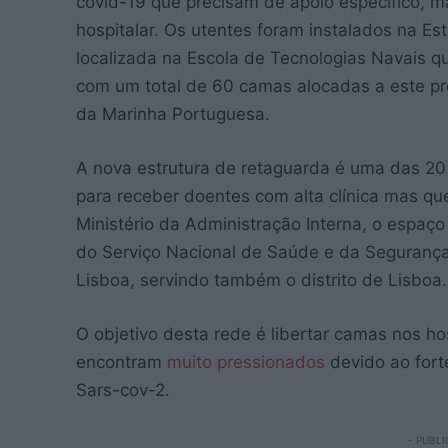
covid-19 que precisam de apoio específico, 
hospitalar. Os utentes foram instalados na Es
localizada na Escola de Tecnologias Navais qu
com um total de 60 camas alocadas a este pr
da Marinha Portuguesa.
A nova estrutura de retaguarda é uma das 20
para receber doentes com alta clínica mas q
Ministério da Administração Interna, o espaço 
do Serviço Nacional de Saúde e da Segurança S
Lisboa, servindo também o distrito de Lisboa.
O objetivo desta rede é libertar camas nos h
encontram
muito pressionados
devido ao for
Sars-cov-2.
- PUBLI