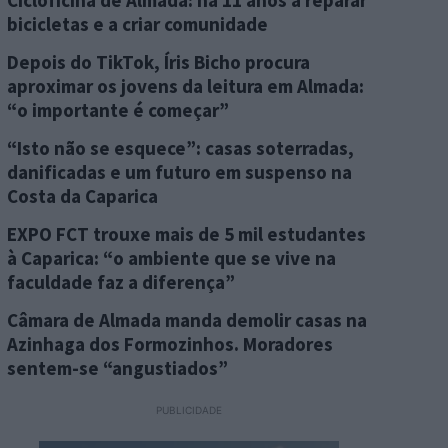
Cicloficina de Almada: há 11 anos a reparar
bicicletas e a criar comunidade
Depois do TikTok, Íris Bicho procura
aproximar os jovens da leitura em Almada:
“o importante é começar”
“Isto não se esquece”: casas soterradas,
danificadas e um futuro em suspenso na
Costa da Caparica
EXPO FCT trouxe mais de 5 mil estudantes
à Caparica: “o ambiente que se vive na
faculdade faz a diferença”
Câmara de Almada manda demolir casas na
Azinhaga dos Formozinhos. Moradores
sentem-se “angustiados”
PUBLICIDADE