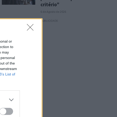
critério”
6 de Agosto de 2026
PUBLICIDADE
sonal or
ection to
ou may
 personal
out of the
 downstream
B’s List of