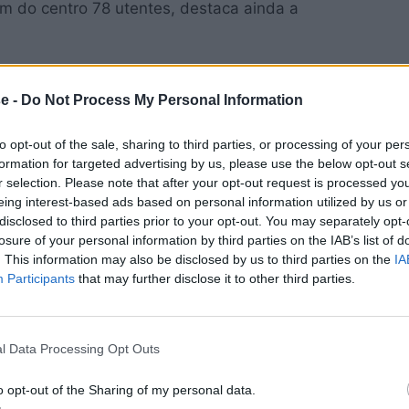
m do centro 78 utentes, destaca ainda a
ase Naval, colocado à disposição de
e -
Do Not Process My Personal Information
amento, conta atualmente com duas camas
to opt-out of the sale, sharing to third parties, or processing of your per
formation for targeted advertising by us, please use the below opt-out s
ções de apoio de sensibilização a lares na
r selection. Please note that after your opt-out request is processed y
eing interest-based ads based on personal information utilized by us or
total de 224 lares. No âmbito do “Trace covid”,
disclosed to third parties prior to your opt-out. You may separately opt-
 da Marinha envolvidos realizaram, até ao
losure of your personal information by third parties on the IAB’s list of
u seja, estabeleceram contactos com pessoas
. This information may also be disclosed by us to third parties on the
IA
Participants
that may further disclose it to other third parties.
 mais de 19 mil contactos da cadeia de
 que estiveram em contacto com casos
l Data Processing Opt Outs
o opt-out of the Sharing of my personal data.