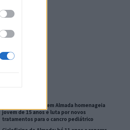
Mais Notícias
Associação criada em Almada homenageia
jovem de 15 anos e luta por novos
tratamentos para o cancro pediátrico