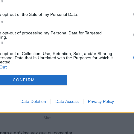
In
-19-almada-sobe-para-nivel-de-risco-
o opt-out of the Sale of my Personal Data.
In
to opt-out of processing my Personal Data for Targeted
pendente
ing.
In
resa ou grupo de
nomia editorial, com
Apoiar
o opt-out of Collection, Use, Retention, Sale, and/or Sharing
ersonal Data that Is Unrelated with the Purposes for which it
 comunidade. Com o
lected.
 o nosso trabalho.
Out
CONFIRM
Data Deletion
Data Access
Privacy Policy
E-
Site:
mail:*
 para a próxima vez que eu comentar.