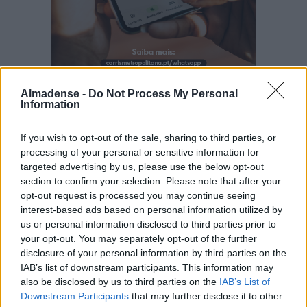
Almadense -
Do Not Process My Personal
Information
Últimas
If you wish to opt-out of the sale, sharing to third parties, or
processing of your personal or sensitive information for
Abate de árvores na Costa da Caparica
targeted advertising by us, please use the below opt-out
indigna moradores: “Não percebemos
section to confirm your selection. Please note that after your
qual o critério”
opt-out request is processed you may continue seeing
6 de Agosto de 2026
interest-based ads based on personal information utilized by
us or personal information disclosed to third parties prior to
your opt-out. You may separately opt-out of the further
Exposição de maquete inaugura
disclosure of your personal information by third parties on the
celebrações dos 60 anos da Ponte 25
de Abril
IAB’s list of downstream participants. This information may
also be disclosed by us to third parties on the
IAB’s List of
6 de Agosto de 2026
Downstream Participants
that may further disclose it to other