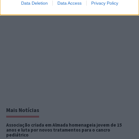
Data Deletion
Data Access
Privacy Policy
Mais Notícias
Associação criada em Almada homenageia jovem de 15
anos e luta por novos tratamentos para o cancro
pediátrico