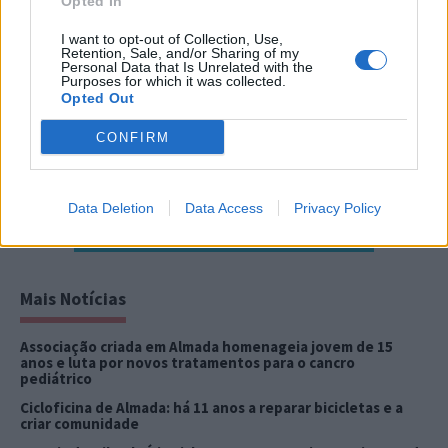
Opted In
I want to opt-out of Collection, Use,
Retention, Sale, and/or Sharing of my
Personal Data that Is Unrelated with the
Purposes for which it was collected.
Opted Out
CONFIRM
Data Deletion
Data Access
Privacy Policy
Mais Notícias
Associação criada em Almada homenageia jovem de 15
anos e luta por novos tratamentos para o cancro
pediátrico
Cicloficina de Almada: há 11 anos a reparar bicicletas e a
criar comunidade