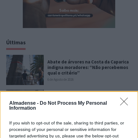
Últimas
Abate de árvores na Costa da Caparica
indigna moradores: “Não percebemos
qual o critério”
6 de Agosto de 2026
Exposição de maquete inaugura
celebrações dos 60 anos da Ponte 25
Almadense -
Do Not Process My Personal
de Abril
Information
6 de Agosto de 2026
If you wish to opt-out of the sale, sharing to third parties, or
processing of your personal or sensitive information for
Almada Forum recebe nova ação de
targeted advertising by us, please use the below opt-out