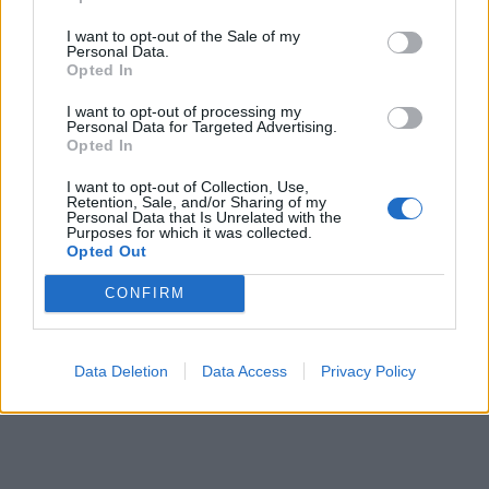
dádiva de sangue a 11 e 12 de agosto
5 de Agosto de 2026
I want to opt-out of the Sale of my
Personal Data.
Opted In
Preços das casas em Almada sobem
I want to opt-out of processing my
16,5% no primeiro trimestre de 2026
Personal Data for Targeted Advertising.
Opted In
5 de Agosto de 2026
I want to opt-out of Collection, Use,
Retention, Sale, and/or Sharing of my
Charneca da Caparica recebe
Personal Data that Is Unrelated with the
Purposes for which it was collected.
Conferência Internacional dedicada ao
Opted Out
Cante Alentejano em novembro
4 de Agosto de 2026
CONFIRM
PUBLICIDADE
Data Deletion
Data Access
Privacy Policy