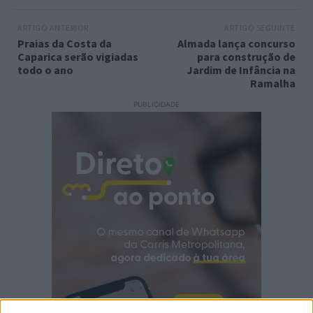
ARTIGO ANTERIOR
ARTIGO SEGUINTE
Praias da Costa da
Almada lança concurso
Caparica serão vigiadas
para construção de
todo o ano
Jardim de Infância na
Ramalha
PUBLICIDADE