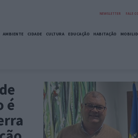
NEWSLETTER
FALE 
AMBIENTE
CIDADE
CULTURA
EDUCAÇÃO
HABITAÇÃO
MOBILI
 de
o é
erra
ução