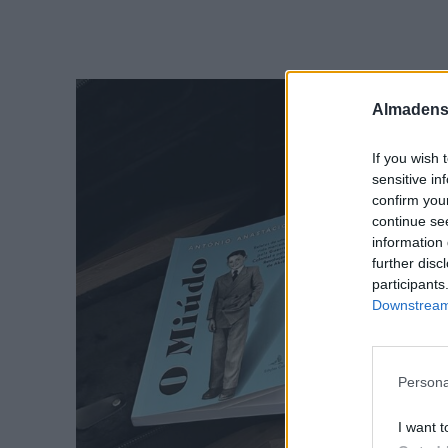
Almadens
If you wish 
sensitive in
confirm you
continue se
information 
further disc
participants
Downstream 
Persona
I want t