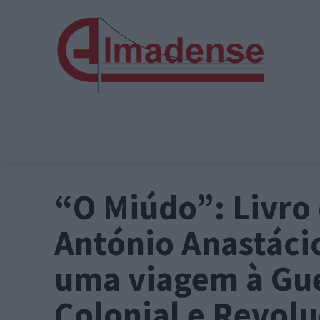
“O Miúdo”: Livro
António Anastáci
uma viagem à Gu
Colonial e Revol