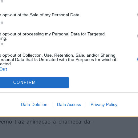
In
o opt-out of the Sale of my Personal Data.
 um momento musical de guitarra clássica
In
estre Fonseca, que conduziu os presentes
to opt-out of processing my Personal Data for Targeted
o século XVI com a música barroca, passando
ing.
In
 blues, até chegar ao fado, deliciando os
ra e o fado de Lisboa “Nem às Paredes
o opt-out of Collection, Use, Retention, Sale, and/or Sharing
ersonal Data that Is Unrelated with the Purposes for which it
lected.
Out
-autarca foi apoiada pela Câmara Municipal de
CONFIRM
 de Caparica e Sobreda, pela União das
ão das Freguesias de Almada, Cova da
Data Deletion
Data Access
Privacy Policy
nverno-traz-animacao-a-charneca-da-