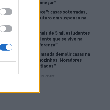
“o importante é começar”
“Isto não se esquece”: casas soterradas,
danificadas e um futuro em suspenso na
Costa da Caparica
EXPO FCT trouxe mais de 5 mil estudantes
à Caparica: “o ambiente que se vive na
faculdade faz a diferença”
Câmara de Almada manda demolir casas na
Azinhaga dos Formozinhos. Moradores
sentem-se “angustiados”
PUBLICIDADE