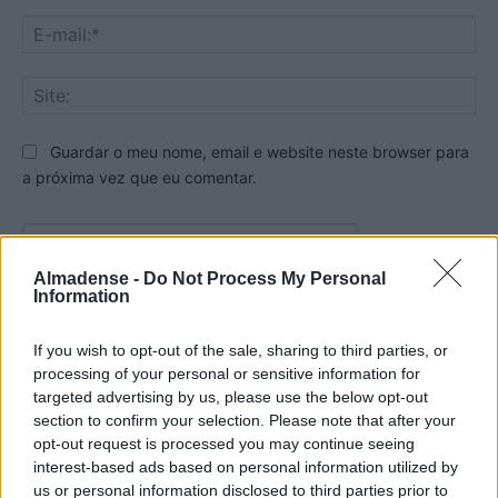
E-
mai
Sit
Guardar o meu nome, email e website neste browser para
a próxima vez que eu comentar.
Almadense -
Do Not Process My Personal
Information
If you wish to opt-out of the sale, sharing to third parties, or
processing of your personal or sensitive information for
targeted advertising by us, please use the below opt-out
section to confirm your selection. Please note that after your
opt-out request is processed you may continue seeing
interest-based ads based on personal information utilized by
us or personal information disclosed to third parties prior to