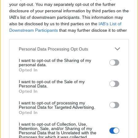
your opt-out. You may separately opt-out of the further
Comentário:
disclosure of your personal information by third parties on the
IAB’s list of downstream participants. This information may
also be disclosed by us to third parties on the
IAB’s List of
Downstream Participants
that may further disclose it to other
third parties.
ARTIGO ANTERIOR
ARTIGO SEGUINTE
Personal Data Processing Opt Outs
Fim de semana em
Teresa Guilherme traz
Almada: mercados de
espetáculo “As Vaginas e
I want to opt-out of the Sharing of my
Natal, comédia e cinema
Eu” a Almada
personal data.
Opted In
PUBLICIDADE
I want to opt-out of the Sale of my
Personal Data.
Opted In
I want to opt-out of processing my
Personal Data for Targeted Advertising.
Opted In
I want to opt-out of Collection, Use,
Retention, Sale, and/or Sharing of my
Personal Data that Is Unrelated with the
Purposes for which it was collected.