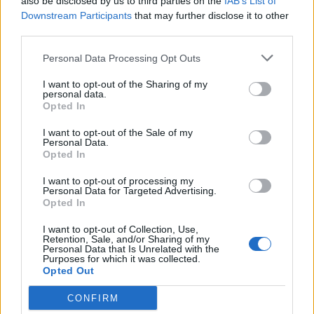
also be disclosed by us to third parties on the
IAB’s List of
Downstream Participants
that may further disclose it to other
third parties.
https://almadense.sapo.pt/cidade/fratellini-no-
monte-da-caparica-fabricam-se-gelados-que-
Personal Data Processing Opt Outs
transformam-vidas/
I want to opt-out of the Sharing of my
personal data.
Opted In
Somos uma voz local, livre e
I want to opt-out of the Sale of my
independente
Personal Data.
Opted In
O ALMADENSE não é detido por nenhuma empresa
ou grupo de comunicação social. Escrevemos com
I want to opt-out of processing my
Personal Data for Targeted Advertising.
total autonomia editorial, com critério e
Opted In
compromisso, sempre ao serviço da comunidade.
Com o seu apoio, poderemos continuar a
I want to opt-out of Collection, Use,
desenvolver o nosso trabalho.
Retention, Sale, and/or Sharing of my
Personal Data that Is Unrelated with the
Purposes for which it was collected.
Opted Out
Apoiar
CONFIRM