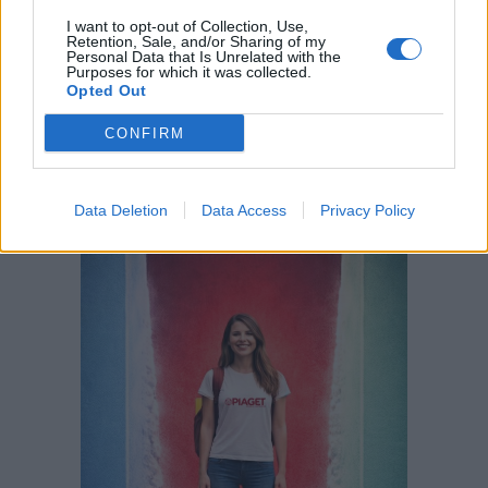
Abate de árvores na Costa da Caparica
I want to opt-out of Collection, Use,
indigna moradores: “Não percebemos
Retention, Sale, and/or Sharing of my
qual o critério”
Personal Data that Is Unrelated with the
Purposes for which it was collected.
6 de Agosto de 2026
Opted Out
CONFIRM
PUBLICIDADE
Data Deletion
Data Access
Privacy Policy