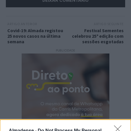
ARTIGO ANTERIOR
ARTIGO SEGUINTE
Covid-19: Almada registou
Festival Sementes
25 novos casos na última
celebrou 25ª edição com
semana
sessões esgotadas
PUBLICIDADE
Almadense -
Do Not Process My Personal