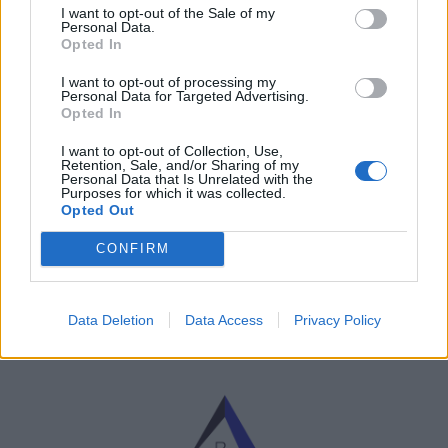
Solar dos Zagallos recebe Mercado de
I want to opt-out of the Sale of my
Trocas a 8 de agosto
Personal Data.
Opted In
7 de Agosto de 2026
I want to opt-out of processing my
Personal Data for Targeted Advertising.
Opted In
Atleta almadense João Sequeira torna-
se campeão europeu de Jiu-Jitsu
I want to opt-out of Collection, Use,
7 de Agosto de 2026
Retention, Sale, and/or Sharing of my
Personal Data that Is Unrelated with the
Purposes for which it was collected.
Opted Out
Abate de árvores na Costa da Caparica
indigna moradores: “Não percebemos
CONFIRM
qual o critério”
6 de Agosto de 2026
Data Deletion
Data Access
Privacy Policy
PUBLICIDADE