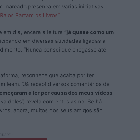
 marcado presença em várias iniciativas,
“Raios Partam os Livros”.
 em dia, encara a leitura
”já quase como um
rticipando em diversas atividades ligadas a
endimento. “Nunca pensei que chegasse até
taforma, reconhece que acaba por ter
em leem. “Já recebi diversos comentários de
começaram a ler por causa dos meus vídeos
a deles”, revela com entusiasmo. Se há
ivros, agora, muitos dos seus amigos são
CIDADE -