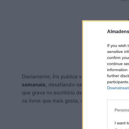
Almadens
If you wish 
sensitive in
confirm you
continue se
information 
further disc
Diariamente, Íris publica vídeos no
TikTok
e n
participants
semanais,
desafiando-se também a ler vários
Downstream 
que grava no escritório de casa, onde tem um
os livros que mais gosta, recomendando-os a 
Persona
I want t