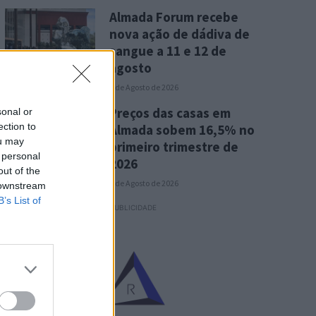
Almada Forum recebe
nova ação de dádiva de
sangue a 11 e 12 de
agosto
5 de Agosto de 2026
Preços das casas em
sonal or
ection to
Almada sobem 16,5% no
ou may
primeiro trimestre de
 personal
2026
out of the
5 de Agosto de 2026
 downstream
B’s List of
PUBLICIDADE