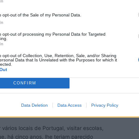
In
lhões
o opt-out of the Sale of my Personal Data.
 social TikTok, surgiu durante a pandemia de
In
a desenvolver outros passatempos.
k (referente aos criadores de conteúdo para o
to opt-out of processing my Personal Data for Targeted
ing.
 sobre livros, com muitas pessoas a
In
 livros a quem os vê.
o opt-out of Collection, Use, Retention, Sale, and/or Sharing
ersonal Data that Is Unrelated with the Purposes for which it
lected.
o acabou por crescer nas redes sociais e, hoje,
Out
o um milhão e meio de “gostos” no TikTok.
CONFIRM
 livros em primeira mão, começou a ser
de livros, para eventos de lançamentos de
e, ainda, para participar em debates sobre o
Data Deletion
Data Access
Privacy Policy
vários locais de Portugal, visitar escolas,
ue, há cinco anos, lhe teriam parecido