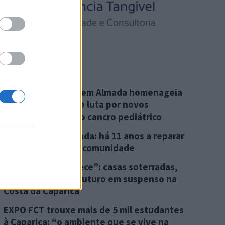
Mais Notícias
Associação criada em Almada homenageia
jovem de 15 anos e luta por novos
tratamentos para o cancro pediátrico
Cicloficina de Almada: há 11 anos a reparar
bicicletas e a criar comunidade
“Isto não se esquece”: casas soterradas,
danificadas e um futuro em suspenso na
Costa da Caparica
EXPO FCT trouxe mais de 5 mil estudantes
à Caparica: “o ambiente que se vive na