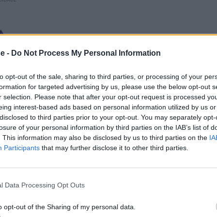
e -
Do Not Process My Personal Information
to opt-out of the sale, sharing to third parties, or processing of your per
formation for targeted advertising by us, please use the below opt-out s
r selection. Please note that after your opt-out request is processed y
eing interest-based ads based on personal information utilized by us or
disclosed to third parties prior to your opt-out. You may separately opt-
losure of your personal information by third parties on the IAB’s list of
o
Instagram,
onde
fala das suas leituras
. This information may also be disclosed by us to third parties on the
IA
 livros ao longo de uma semana. Nos vídeos
Participants
that may further disclose it to other third parties.
a pequena biblioteca, fala regularmente sobre
qualquer pessoa que a assista.
l Data Processing Opt Outs
o opt-out of the Sharing of my personal data.