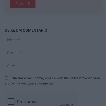
Apoiar
DEIXE UM COMENTÁRIO
No
E-
mai
Sit
Guardar o meu nome, email e website neste browser para
a próxima vez que eu comentar.