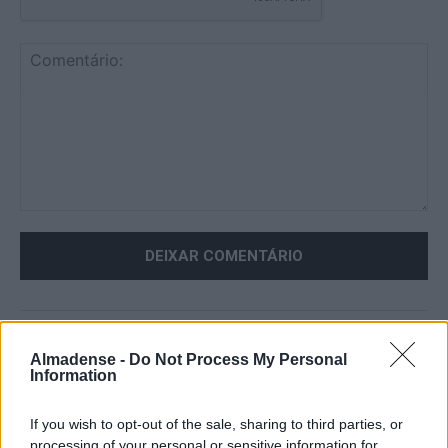
Comentário:
ARTIGO ANTERIOR
ARTIGO SEGUINTE
Cinema regressa à FCT
Egas Moniz recebe
Almadense -
Do Not Process My Personal
Information
NOVA com ciclo alusivo ao
“Fórum Women Up” para
tema “Inclusividade”
debater igualdade e
migrações
If you wish to opt-out of the sale, sharing to third parties, or
processing of your personal or sensitive information for
PUBLICIDADE