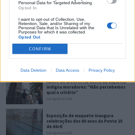
Personal Data for Targeted Advertising.
Opted In
I want to opt-out of Collection, Use,
Retention, Sale, and/or Sharing of my
Personal Data that Is Unrelated with the
Purposes for which it was collected.
Opted Out
CONFIRM
Últimas
Data Deletion
Data Access
Privacy Policy
Abate de árvores na Costa da Caparica
indigna moradores: “Não percebemos
qual o critério”
6 de Agosto de 2026
Exposição de maquete inaugura
celebrações dos 60 anos da Ponte 25
de Abril
6 de Agosto de 2026