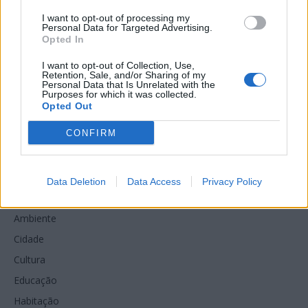
I want to opt-out of processing my
Personal Data for Targeted Advertising.
Opted In
I want to opt-out of Collection, Use,
Retention, Sale, and/or Sharing of my
Personal Data that Is Unrelated with the
Purposes for which it was collected.
Opted Out
O Almadense é um projeto de informação independente dedicado ao
CONFIRM
concelho de Almada.
Data Deletion
Data Access
Privacy Policy
Secções
Ambiente
Cidade
Cultura
Educação
Habitação