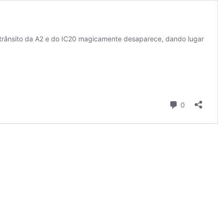
 trânsito da A2 e do IC20 magicamente desaparece, dando lugar
Comentári
0