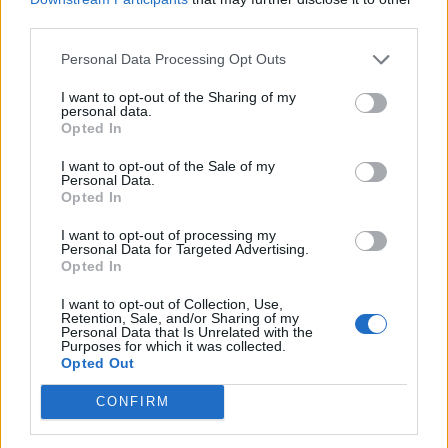
third parties.
Solar dos Zagallos recebe Mercado de
Personal Data Processing Opt Outs
Trocas a 8 de agosto
I want to opt-out of the Sharing of my
7 de Agosto de 2026
personal data.
Opted In
I want to opt-out of the Sale of my
Atleta almadense João Sequeira torna-
Personal Data.
se campeão europeu de Jiu-Jitsu
Opted In
7 de Agosto de 2026
I want to opt-out of processing my
Personal Data for Targeted Advertising.
Opted In
Abate de árvores na Costa da Caparica
indigna moradores: “Não percebemos
I want to opt-out of Collection, Use,
qual o critério”
Retention, Sale, and/or Sharing of my
Personal Data that Is Unrelated with the
6 de Agosto de 2026
Purposes for which it was collected.
Opted Out
PUBLICIDADE
CONFIRM
Mais Notícias