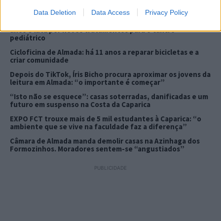
Data Deletion
Data Access
Privacy Policy
Associação criada em Almada homenageia jovem de 15
anos e luta por novos tratamentos para o cancro
pediátrico
Cicloficina de Almada: há 11 anos a reparar bicicletas e a
criar comunidade
Depois do TikTok, Íris Bicho procura aproximar os jovens da
leitura em Almada: “o importante é começar”
“Isto não se esquece”: casas soterradas, danificadas e um
futuro em suspenso na Costa da Caparica
EXPO FCT trouxe mais de 5 mil estudantes à Caparica: “o
ambiente que se vive na faculdade faz a diferença”
Câmara de Almada manda demolir casas na Azinhaga dos
Formozinhos. Moradores sentem-se “angustiados”
PUBLICIDADE