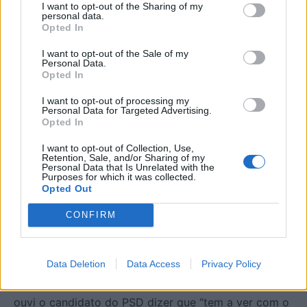
I want to opt-out of the Sharing of my
Não conduzo, sou uma pessoa que utiliza
personal data.
Opted In
transportes públicos e, efetivamente, tenho
presenciado situações dramáticas: agressividade,
I want to opt-out of the Sale of my
Personal Data.
ataques de pânico, pessoas a sentirem-se mal devido
Opted In
à sobrelotação extrema dos comboios em hora de
I want to opt-out of processing my
ponta. Tem de ser exigido à Fertagus que coloque
Personal Data for Targeted Advertising.
Opted In
mais composições ou que haja mais comboios.
I want to opt-out of Collection, Use,
Retention, Sale, and/or Sharing of my
Mas não há uma limitação ao nível da própria Ponte
Personal Data that Is Unrelated with the
de 25 de Abril, que estabelece um número máximo
Purposes for which it was collected.
Opted Out
de carruagens que podem circular?
CONFIRM
Sim, mas houve comboios aos quais foram retiradas
carruagens para que os horários fossem mais
Data Deletion
Data Access
Privacy Policy
frequentes. É um problema que tem que ser
resolvido, não vale a pena. Ainda há pouco tempo
ouvi o candidato do PSD dizer que “tem a ver com o