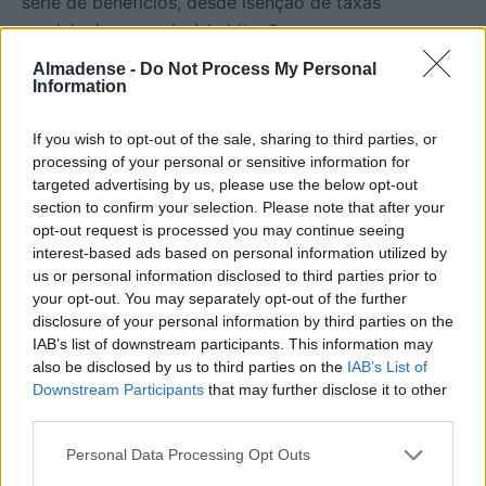
série de benefícios, desde isenção de taxas
municipais ao apoio à habitação.
Almadense -
Do Not Process My Personal
E no âmbito da mobilidade?
Information
If you wish to opt-out of the sale, sharing to third parties, or
- PUBLICIDADE -
processing of your personal or sensitive information for
targeted advertising by us, please use the below opt-out
section to confirm your selection. Please note that after your
opt-out request is processed you may continue seeing
interest-based ads based on personal information utilized by
us or personal information disclosed to third parties prior to
your opt-out. You may separately opt-out of the further
disclosure of your personal information by third parties on the
IAB’s list of downstream participants. This information may
also be disclosed by us to third parties on the
IAB’s List of
Downstream Participants
that may further disclose it to other
third parties.
Essa questão também é muito importante. Estou a
pensar no drama que é vivido diariamente pelas
Personal Data Processing Opt Outs
pessoas no acesso a Lisboa através da Fertagus.