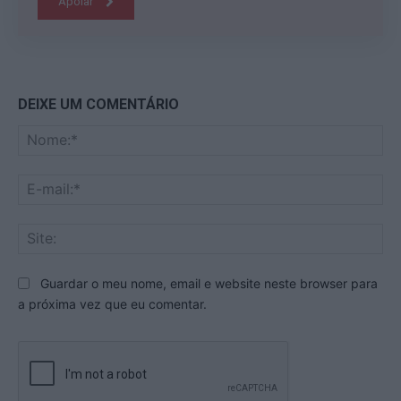
Apoiar
DEIXE UM COMENTÁRIO
No
E-
mai
Sit
Guardar o meu nome, email e website neste browser para
a próxima vez que eu comentar.