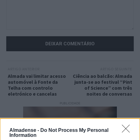
Comentário:
ARTIGO ANTERIOR
ARTIGO SEGUINTE
Almada vai limitar acesso
Ciência ao balcão: Almada
automóvel à Fonte da
junta-se ao festival “Pint
Telha com controlo
of Science” com três
eletrónico e cancelas
noites de conversas
PUBLICIDADE
Almadense -
Do Not Process My Personal
Information