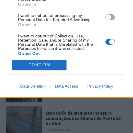
Opted In
I want to opt-out of processing my
Personal Data for Targeted Advertising.
Opted In
Últimas
I want to opt-out of Collection, Use,
Retention, Sale, and/or Sharing of my
Personal Data that Is Unrelated with the
Atleta almadense João Sequeira torna-
Purposes for which it was collected.
Opted Out
se campeão europeu de Jiu-Jitsu
7 de Agosto de 2026
CONFIRM
Abate de árvores na Costa da Caparica
indigna moradores: “Não percebemos
Data Deletion
Data Access
Privacy Policy
qual o critério”
6 de Agosto de 2026
Exposição de maquete inaugura
celebrações dos 60 anos da Ponte 25
de Abril
6 de Agosto de 2026