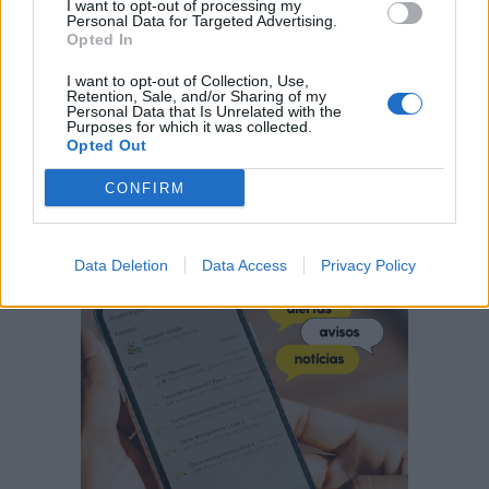
I want to opt-out of processing my
Personal Data for Targeted Advertising.
Opted In
I want to opt-out of Collection, Use,
Retention, Sale, and/or Sharing of my
Personal Data that Is Unrelated with the
Purposes for which it was collected.
Opted Out
CONFIRM
Data Deletion
Data Access
Privacy Policy