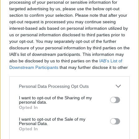
processing of your personal or sensitive information for
targeted advertising by us, please use the below opt-out
section to confirm your selection. Please note that after your
opt-out request is processed you may continue seeing
interest-based ads based on personal information utilized by
us or personal information disclosed to third parties prior to
your opt-out. You may separately opt-out of the further
disclosure of your personal information by third parties on the
IAB’s list of downstream participants. This information may
also be disclosed by us to third parties on the
IAB’s List of
Comentário:
Downstream Participants
that may further disclose it to other
third parties.
Personal Data Processing Opt Outs
I want to opt-out of the Sharing of my
ARTIGO ANTERIOR
ARTIGO SEGUINTE
personal data.
QURA: um vinho para
Almada e a rede de
Opted In
celebrar o lifestyle de
transportes da Grande
Verão
Lisboa: quando o
I want to opt-out of the Sale of my
crescimento não é
Personal Data.
integrado
Opted In
PUBLICIDADE