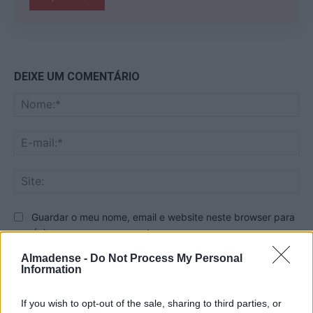
DEIXE UM COMENTÁRIO
No
E-
mai
Sit
Guardar o meu nome, email e website neste browser para
a próxima vez que eu comentar.
Almadense -
Do Not Process My Personal
Information
If you wish to opt-out of the sale, sharing to third parties, or