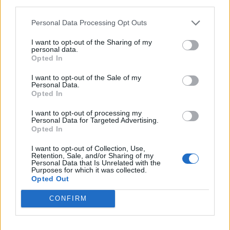
third parties.
Personal Data Processing Opt Outs
I want to opt-out of the Sharing of my
personal data.
ARTIGO ANTERIOR
ARTIGO SEGUINTE
Opted In
Semana da Mobilidade
Companhia de Dança de
fecha ao trânsito zona
Almada estreia duas
I want to opt-out of the Sale of my
antiga da Costa da
criações em setembro
Personal Data.
Caparica
Opted In
PUBLICIDADE
I want to opt-out of processing my
Personal Data for Targeted Advertising.
Opted In
I want to opt-out of Collection, Use,
Retention, Sale, and/or Sharing of my
Personal Data that Is Unrelated with the
Purposes for which it was collected.
Opted Out
CONFIRM