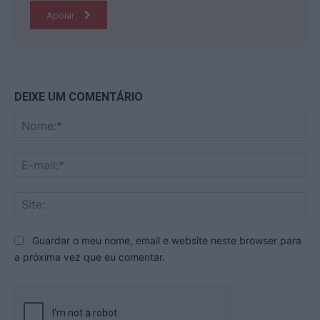
Apoiar
DEIXE UM COMENTÁRIO
No
E-
mai
Sit
Guardar o meu nome, email e website neste browser para
a próxima vez que eu comentar.