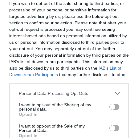
If you wish to opt-out of the sale, sharing to third parties, or
processing of your personal or sensitive information for
Solar dos Zagallos recebe Mercado de
targeted advertising by us, please use the below opt-out
Trocas a 8 de agosto
section to confirm your selection. Please note that after your
7 de Agosto de 2026
opt-out request is processed you may continue seeing
interest-based ads based on personal information utilized by
us or personal information disclosed to third parties prior to
your opt-out. You may separately opt-out of the further
Atleta almadense João Sequeira torna-
disclosure of your personal information by third parties on the
se campeão europeu de Jiu-Jitsu
IAB’s list of downstream participants. This information may
7 de Agosto de 2026
also be disclosed by us to third parties on the
IAB’s List of
Downstream Participants
that may further disclose it to other
third parties.
Abate de árvores na Costa da Caparica
indigna moradores: “Não percebemos
Personal Data Processing Opt Outs
qual o critério”
6 de Agosto de 2026
I want to opt-out of the Sharing of my
personal data.
Opted In
PUBLICIDADE
I want to opt-out of the Sale of my
Personal Data.
Opted In