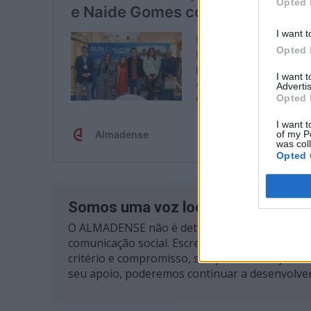
Opted 
I want t
Opted 
I want 
Advertis
Opted 
I want t
of my P
was col
Opted 
Somos uma voz local, livre e inde
O ALMADENSE não é detido por nenhuma emp
comunicação social. Escrevemos com total auto
critério e compromisso, sempre ao serviço da
seu apoio, poderemos continuar a desenvolver