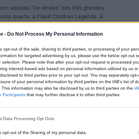
 com equipas “de lendas” dos três grandes
a uma quarta, a Play4 Children Legends. A
 Futebol Clube do Porto, decorrerá na manhã
ting, a ter lugar às 16h. Já a final, está
e -
Do Not Process My Personal Information
to opt-out of the sale, sharing to third parties, or processing of your per
formation for targeted advertising by us, please use the below opt-out s
tletas entre jogos. “Vamos contar com uma Fan
r selection. Please note that after your opt-out request is processed y
rminados períodos antes e depois dos jogos”,
eing interest-based ads based on personal information utilized by us or
disclosed to third parties prior to your opt-out. You may separately opt-
valor de 5 euros para cada jogo e podem ser
losure of your personal information by third parties on the IAB’s list of
 no próprio site da Play4Children. Todos os
. This information may also be disclosed by us to third parties on the
IA
cia.
Participants
that may further disclose it to other third parties.
l Data Processing Opt Outs
o opt-out of the Sharing of my personal data.