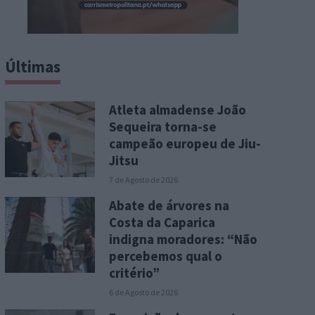
Últimas
Atleta almadense João
Sequeira torna-se
campeão europeu de Jiu-
Jitsu
7 de Agosto de 2026
Abate de árvores na
Costa da Caparica
indigna moradores: “Não
percebemos qual o
critério”
6 de Agosto de 2026