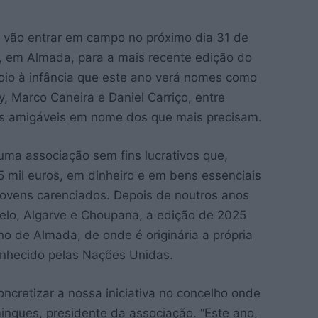
l vão entrar em campo no próximo dia 31 de
a, em Almada, para a mais recente edição do
oio à infância que este ano verá nomes como
, Marco Caneira e Daniel Carriço, entre
gos amigáveis em nome dos que mais precisam.
ma associação sem fins lucrativos que,
5 mil euros, em dinheiro e em bens essenciais
e jovens carenciados. Depois de noutros anos
telo, Algarve e Choupana, a edição de 2025
ho de Almada, de onde é originária a própria
econhecido pelas Nações Unidas.
ncretizar a nossa iniciativa no concelho onde
gues, presidente da associação. “Este ano,