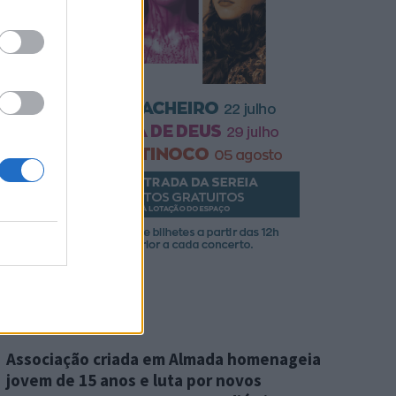
Mais Notícias
Associação criada em Almada homenageia
jovem de 15 anos e luta por novos