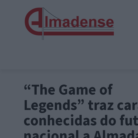
“The Game of
Legends” traz car
conhecidas do fu
nacional a Almad