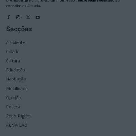
O Almadense é um projeto de informação independente dedicado ao
concelho de Almada.
Secções
Ambiente
Cidade
Cultura
Educação
Habitação
Mobilidade
Opinião
Política
Reportagem
ALMA LAB