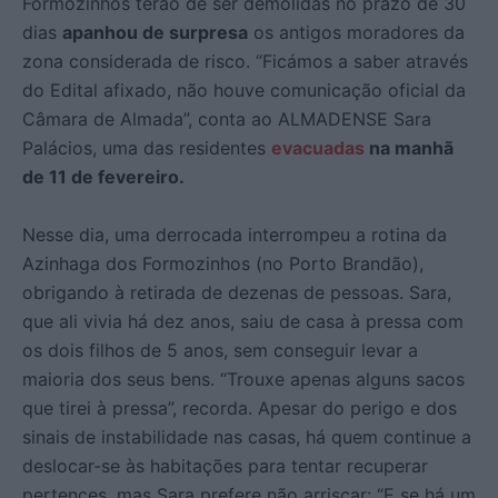
Formozinhos terão de ser demolidas no prazo de 30
dias
apanhou de surpresa
os antigos moradores da
zona considerada de risco. “Ficámos a saber através
do Edital afixado, não houve comunicação oficial da
Câmara de Almada”, conta ao ALMADENSE Sara
Palácios, uma das residentes
evacuadas
na manhã
de 11 de fevereiro.
Nesse dia, uma derrocada interrompeu a rotina da
Azinhaga dos Formozinhos (no Porto Brandão),
obrigando à retirada de dezenas de pessoas. Sara,
que ali vivia há dez anos, saiu de casa à pressa com
os dois filhos de 5 anos, sem conseguir levar a
maioria dos seus bens. “Trouxe apenas alguns sacos
que tirei à pressa”, recorda. Apesar do perigo e dos
sinais de instabilidade nas casas, há quem continue a
deslocar-se às habitações para tentar recuperar
pertences, mas Sara prefere não arriscar: “E se há um