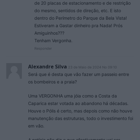
de 20 placas de estacionamento e de restrição
do mesmo, sentidos de direção, etc. E isto
dentro do Perímetro do Parque da Bela Vista!
Estiveram a Gastar dinheiro pra Nada! Prós
Amiguinhos???
Tenham Vergonha.
Responder
Alexandre Silva
23 de Maio de 2024 No 09:10
Será que é desta que vão fazer um passeio entre
os bombeiros e a praia?
Uma VERGONHA uma jóia como a Costa da
Caparica estar votada ao abandono há décadas.
Houve o Pólis é certo, mas depois como não houve
manutenção das estruturas, todo o investimento foi
em vão.
A notícia não diz o que efectivamente vai ser