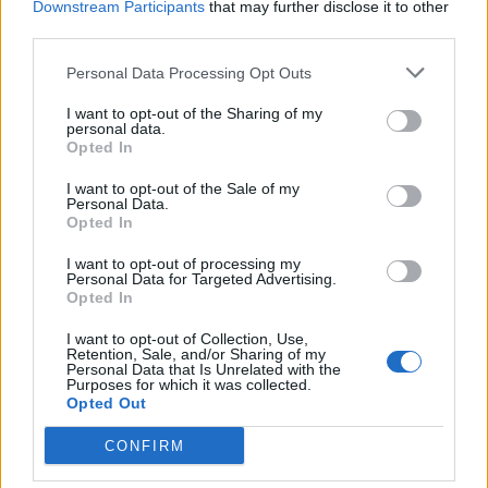
A CMA nunca, mas nunca, esteve interessada na
Downstream Participants
that may further disclose it to other
Costa de Caparica. Não é atrativo, não convém
third parties.
dispor de dinheiros de Bruxelas .
Personal Data Processing Opt Outs
A Costa de Caparica, nas mãos dos Espanhóis, não
queiram saber. Vejam a Costa deles do Norte
I want to opt-out of the Sharing of my
personal data.
ao Sul virada para o Mediterrâneo !!
Opted In
Responder
I want to opt-out of the Sale of my
Personal Data.
Opted In
DEIXE UM COMENTÁRIO
I want to opt-out of processing my
No
Personal Data for Targeted Advertising.
Opted In
E-
I want to opt-out of Collection, Use,
mai
Retention, Sale, and/or Sharing of my
Personal Data that Is Unrelated with the
Purposes for which it was collected.
Sit
Opted Out
CONFIRM
Guardar o meu nome, email e website neste browser para
a próxima vez que eu comentar.