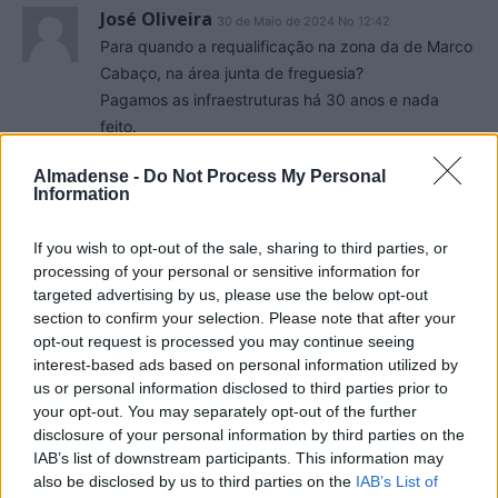
José Oliveira
30 de Maio de 2024 No 12:42
Para quando a requalificação na zona da de Marco
Cabaço, na área junta de freguesia?
Pagamos as infraestruturas há 30 anos e nada
feito.
Responder
Almadense -
Do Not Process My Personal
Information
Jose Vieira
31 de Maio de 2024 No 08:24
Na praia da saúde, no bar junto ao antigo terminal
If you wish to opt-out of the sale, sharing to third parties, or
processing of your personal or sensitive information for
do comboio (fonte da Telha) agora há discoteca ao
targeted advertising by us, please use the below opt-out
vivo com alto som até de madrugada, não
section to confirm your selection. Please note that after your
permitindo que as pessoas descansem durante a
opt-out request is processed you may continue seeing
noite, o estacionamento é caótico, simplesmente
interest-based ads based on personal information utilized by
uma vergonha.
us or personal information disclosed to third parties prior to
Responder
your opt-out. You may separately opt-out of the further
disclosure of your personal information by third parties on the
IAB’s list of downstream participants. This information may
Carlos Gonçalves
9 de Junho de 2024 No 14:32
also be disclosed by us to third parties on the
IAB’s List of