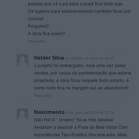
pessoa que vá a pé para a praia fica toda suja.
Os lugares para estacionamento também ficou por
concluir
Pergunto?
A obra fica assim?
Responder
Helder Silva
25 de Maio de 2024 No 18:33
o projeto foi embargado, mais uma vez pelos
verdes, por causa da pavimentação que estaria
projetada, a obra ficou naquele lindo estado, é
como tudo fica na margem sul, ao abandono!!!
Responder
Nascimento
6 de Junho de 2024 No 22:20
Não Foi! O ” projeto” foi as três tabelas!
Andaram a destruir a Praia da Bela Vista! Com
experiências Tipo Erudito/ Gincana auto. Mais