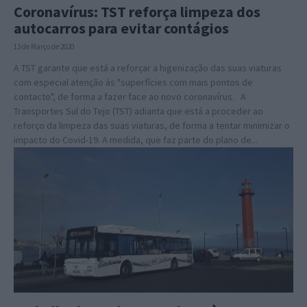
Coronavírus: TST reforça limpeza dos
autocarros para evitar contágios
13 de Março de 2020
A TST garante que está a reforçar a higenização das suas viaturas
com especial atenção às "superfícies com mais pontos de
contacto", de forma a fazer face ao novo coronavírus. A
Transportes Sul do Tejo (TST) adianta que está a proceder ao
reforço da limpeza das suas viaturas, de forma a tentar minimizar o
impacto do Covid-19. A medida, que faz parte do plano de...