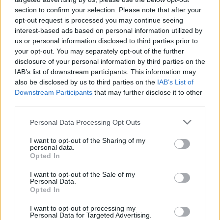
24 de Janeiro de 2020
section to confirm your selection. Please note that after your
O metropolitano que opera na margem sul do Tejo foi o meio de
opt-out request is processed you may continue seeing
transporte que mais cresceu com a redução do preço dos passes
interest-based ads based on personal information utilized by
na área metropolitana de Lisboa. A introdução do passe Navegante
us or personal information disclosed to third parties prior to
fez disparar o número de passageiros no Metro Transportes do Sul
your opt-out. You may separately opt-out of the further
(MTS), que opera nos concelhos de Almada e do Seixal. Entre Abril e
disclosure of your personal information by third parties on the
Dezembro de 2019, o metro de superfície...
IAB’s list of downstream participants. This information may
also be disclosed by us to third parties on the
IAB’s List of
Downstream Participants
that may further disclose it to other
third parties.
Personal Data Processing Opt Outs
I want to opt-out of the Sharing of my
personal data.
Opted In
I want to opt-out of the Sale of my
Personal Data.
TST repõe horários da carreira 160 entre
Opted In
Almada e Lisboa
I want to opt-out of processing my
Personal Data for Targeted Advertising.
7 de Janeiro de 2020