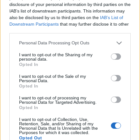
indigna moradores: “Não percebemos
disclosure of your personal information by third parties on the
qual o critério”
IAB’s list of downstream participants. This information may
6 de Agosto de 2026
also be disclosed by us to third parties on the
IAB’s List of
Downstream Participants
that may further disclose it to other
third parties.
Exposição de maquete inaugura
celebrações dos 60 anos da Ponte 25
Personal Data Processing Opt Outs
de Abril
6 de Agosto de 2026
I want to opt-out of the Sharing of my
personal data.
Opted In
Almada Forum recebe nova ação de
I want to opt-out of the Sale of my
dádiva de sangue a 11 e 12 de agosto
Personal Data.
5 de Agosto de 2026
Opted In
I want to opt-out of processing my
Abate de árvores na Costa da Caparica
Personal Data for Targeted Advertising.
indigna moradores: “Não percebemos
Opted In
qual o critério”
6 de Agosto de 2026
I want to opt-out of Collection, Use,
Retention, Sale, and/or Sharing of my
Personal Data that Is Unrelated with the
Purposes for which it was collected.
Exposição de maquete inaugura
Opted Out