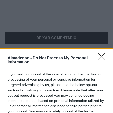
Comentário:
Almadense -
Do Not Process My Personal
ARTIGO ANTERIOR
ARTIGO SEGUINTE
Information
“Rua dos Presépios” está
Corrida de São Silvestre
de volta a Cacilhas para
de Almada regressa este
celebrar o Natal
sábado
If you wish to opt-out of the sale, sharing to third parties, or
processing of your personal or sensitive information for
PUBLICIDADE
targeted advertising by us, please use the below opt-out
section to confirm your selection. Please note that after your
Últimas
opt-out request is processed you may continue seeing
interest-based ads based on personal information utilized by
us or personal information disclosed to third parties prior to
Abate de árvores na Costa da Caparica
your opt-out. You may separately opt-out of the further